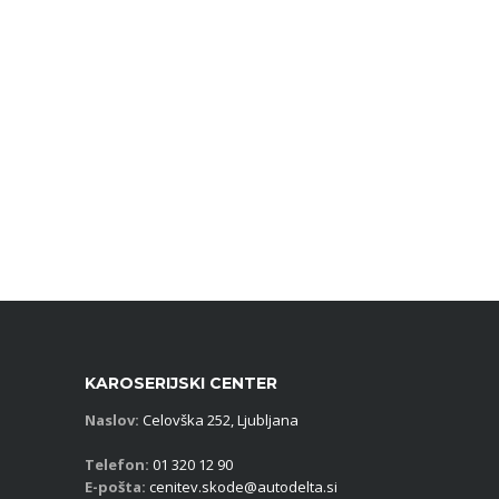
KAROSERIJSKI CENTER
Naslov:
Celovška 252, Ljubljana
Telefon:
01 320 12 90
E-pošta:
cenitev.skode@autodelta.si