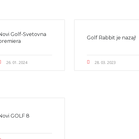
Novi Golf-Svetovna
Golf Rabbit je nazaj!
premiera
26. 01. 2024
28. 03. 2023
Novi GOLF 8