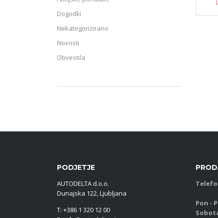
Dogodki
Nekategorizirano
Novosti
Obvestila
PODJETJE
PROD
AUTODELTA d.o.o.
Telefo
Dunajska 122, Ljubljana
Pon - P
T: +386 1 320 12 00
Sobot