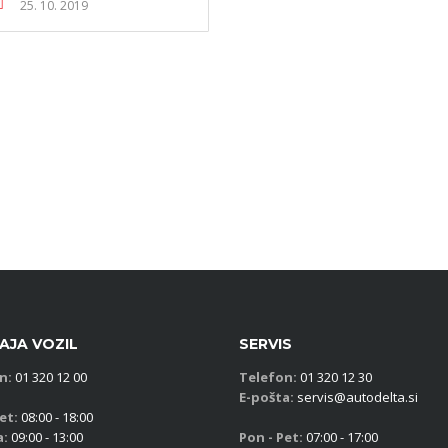
25. 10. 2019
AJA VOZIL
SERVIS
n:
01 320 12 00
Telefon:
01 320 12 30
E-pošta:
servis@autodelta.si
et:
08:00 - 18:00
a:
09:00 - 13:00
Pon - Pet:
07:00 - 17:00