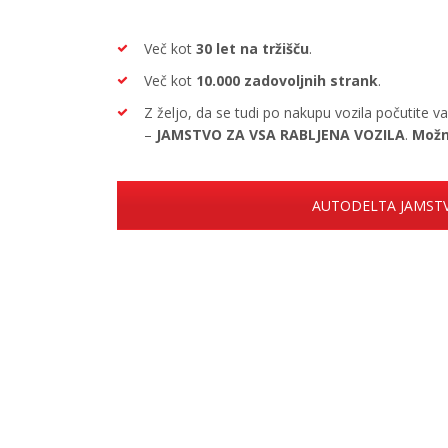
Več kot
30 let na tržišču
.
Več kot
10.000 zadovoljnih strank
.
Z željo, da se tudi po nakupu vozila počutite v
–
JAMSTVO ZA VSA RABLJENA VOZILA
.
Možn
AUTODELTA JAMST